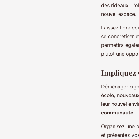
des rideaux. L’o
nouvel espace.
Laissez libre cou
se concrétiser e
permettra égal
plutôt une oppor
Impliquez 
Déménager signi
école, nouveaux
leur nouvel env
communauté
.
Organisez une p
et présentez vo