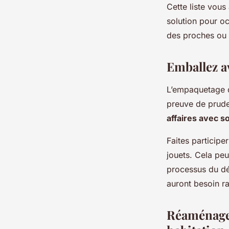
Cette liste vous
solution pour o
des proches ou l
Emballez av
L’empaquetage d
preuve de pruden
affaires avec s
Faites participe
jouets. Cela pe
processus du dé
auront besoin ra
Réaménagez