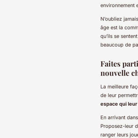
environnement et
N’oubliez jamai
âge est la commu
qu’ils se senten
beaucoup de pat
Faites par
nouvelle 
La meilleure faç
de leur permett
espace qui leu
En arrivant dans
Proposez-leur d
ranger leurs jou