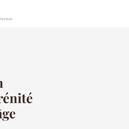
ravaux
n
rénité
âge