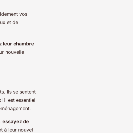
apidement vos
eux et de
z leur chambre
eur nouvelle
s. Ils se sentent
 il est essentiel
 déménagement.
s,
essayez de
t à leur nouvel