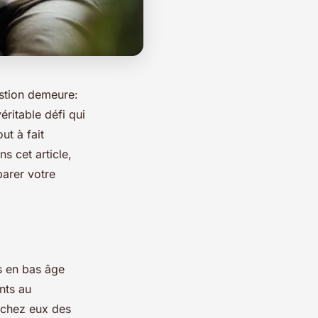
estion demeure:
ritable défi qui
ut à fait
s cet article,
parer votre
s en bas âge
nts au
r chez eux des