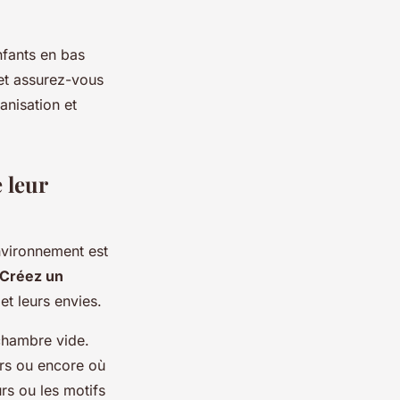
nfants en bas
 et assurez-vous
anisation et
 leur
environnement est
Créez un
et leurs envies.
 chambre vide.
ers ou encore où
rs ou les motifs