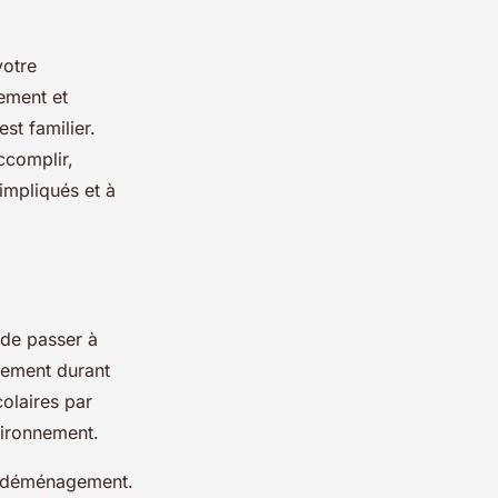
votre
ement et
st familier.
ccomplir,
impliqués et à
 de passer à
gement durant
olaires par
vironnement.
le déménagement.