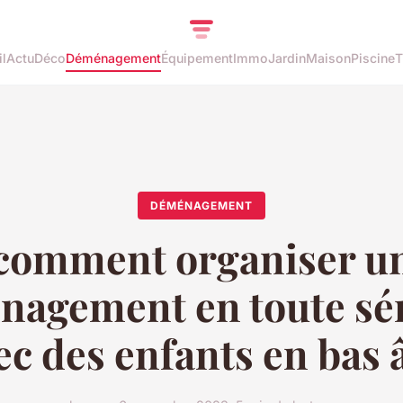
l
Actu
Déco
Déménagement
Équipement
Immo
Jardin
Maison
Piscine
T
DÉMÉNAGEMENT
comment organiser u
agement en toute sé
ec des enfants en bas 