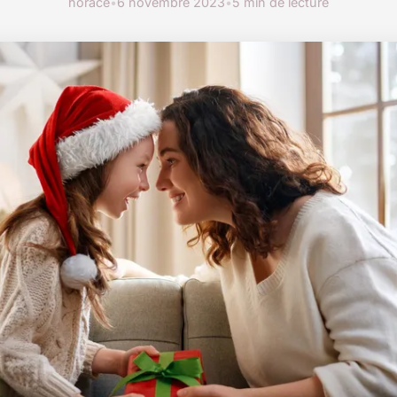
horace
•
6 novembre 2023
•
5 min de lecture