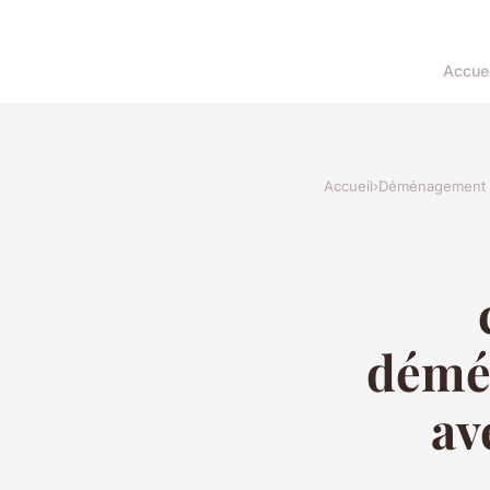
Accuei
Accueil
›
Déménagement
démén
av