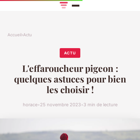
Accueil
›
Actu
ACTU
L'effaroucheur pigeon :
quelques astuces pour bien
les choisir !
horace
•
25 novembre 2023
•
3 min de lecture