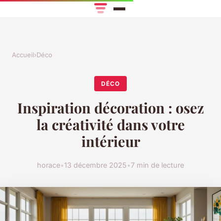
Accueil
›
Déco
DÉCO
Inspiration décoration : osez
la créativité dans votre
intérieur
horace
•
13 décembre 2025
•
7 min de lecture