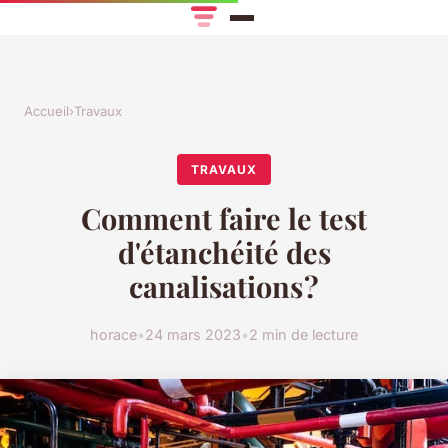
Accueil
›
Travaux
TRAVAUX
Comment faire le test
d'étanchéité des
canalisations ?
horace
•
24 mars 2023
•
2 min de lecture