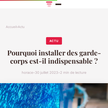
Accueil
›
Actu
ACTU
Pourquoi installer des garde-
corps est-il indispensable ?
horace
•
30 juillet 2023
•
2 min de lecture