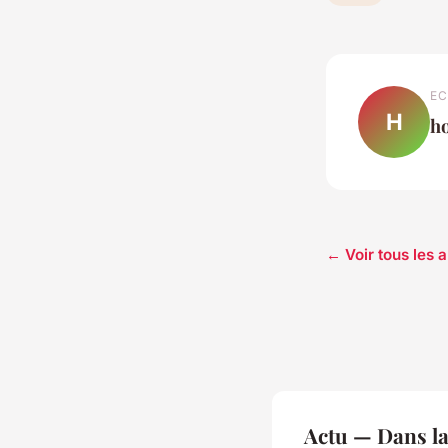
EC
H
h
← Voir tous les a
Actu — Dans l