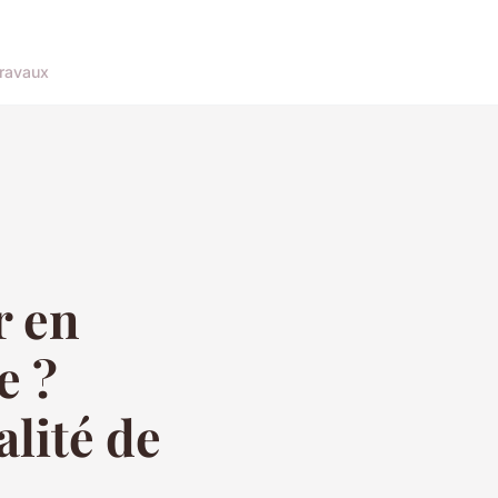
ravaux
r en
e ?
alité de