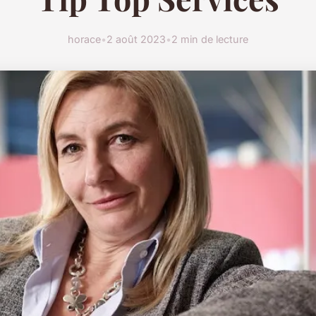
horace
•
2 août 2023
•
2 min de lecture