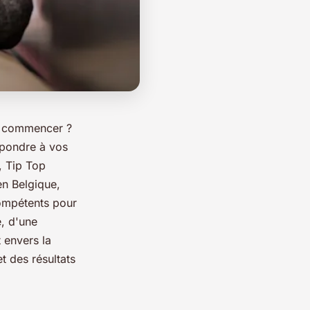
où commencer ?
épondre à vos
s, Tip Top
en Belgique,
compétents pour
e, d'une
 envers la
t des résultats