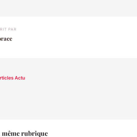
RIT PAR
orace
rticles Actu
a même rubrique