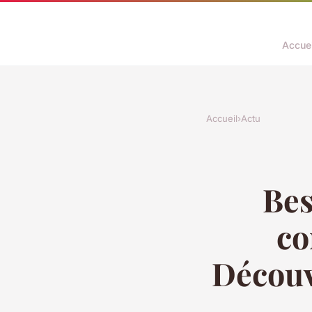
Accuei
Accueil
›
Actu
Bes
co
Découvr