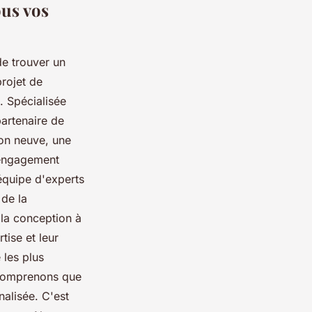
ous vos
de trouver un
rojet de
. Spécialisée
partenaire de
ion neuve, une
e engagement
 équipe d'experts
 de la
 la conception à
tise et leur
 les plus
s comprenons que
alisée. C'est