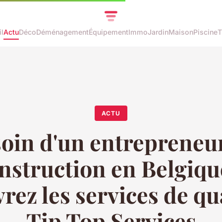
l
Actu
Déco
Déménagement
Équipement
Immo
Jardin
Maison
Piscine
T
ACTU
oin d'un entrepreneu
nstruction en Belgiqu
ez les services de qu
Tip Top Services