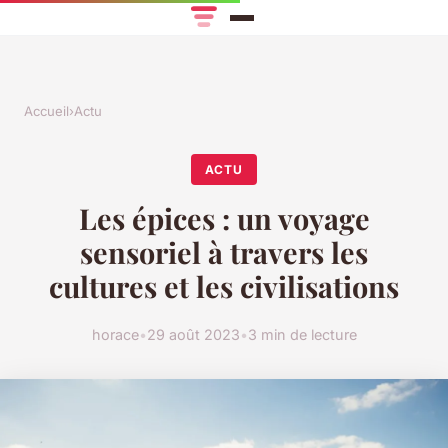
Accueil
›
Actu
ACTU
Les épices : un voyage
sensoriel à travers les
cultures et les civilisations
horace
•
29 août 2023
•
3 min de lecture