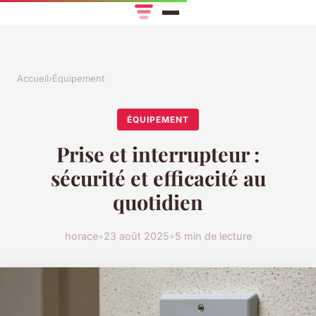
Accueil
›
Équipement
ÉQUIPEMENT
Prise et interrupteur :
sécurité et efficacité au
quotidien
horace
•
23 août 2025
•
5 min de lecture