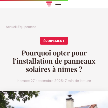
Accueil
›
Équipement
ÉQUIPEMENT
Pourquoi opter pour
l'installation de panneaux
solaires à nîmes ?
horace
•
27 septembre 2025
•
7 min de lecture