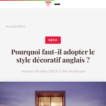
Accueil
›
Déco
DÉCO
Pourquoi faut-il adopter le
style décoratif anglais ?
horace
•
24 mars 2023
•
2 min de lecture